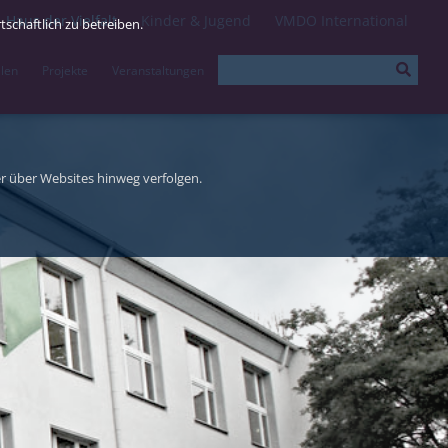
Haus der Vielfalt
Kinder & Jugend
VMDO International
schaftlich zu betreiben.
llen
Projekte
Veranstaltungen
r über Websites hinweg verfolgen.