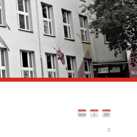
Heute
6
28W