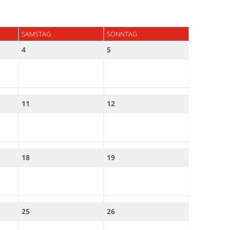
SAMSTAG
SONNTAG
4
5
11
12
18
19
25
26