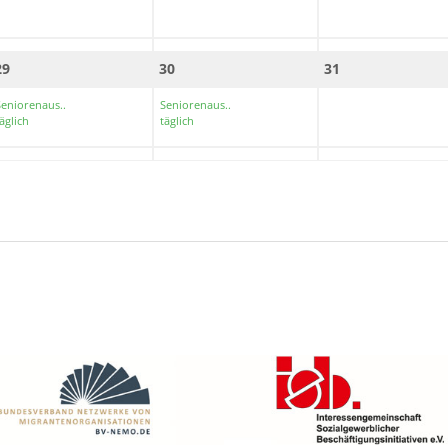
29
30
31
Seniorenaus..
Seniorenaus..
äglich
täglich