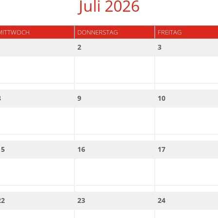
Juli 2026
MITTWOCH
DONNERSTAG
FREITAG
1
2
3
8
9
10
15
16
17
22
23
24