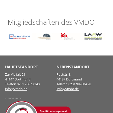
Mitgliedschaften des VMDO
HAUPTSTANDORT
NEBENSTANDORT
Zur Vielfalt 21
Poststr. 8
44147 Dortmund
44137 Dortmund
Telefon 0231 28678 240
Telefon 0231 999804 98
info@vmdo.de
info@vmdo.de
© 2026 VMDO.