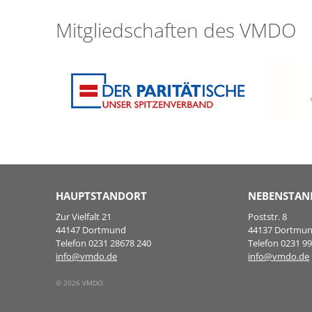
Mitgliedschaften des VMDO
HAUPTSTANDORT
NEBENSTAN
Zur Vielfalt 21
Poststr. 8
44147 Dortmund
44137 Dortmu
Telefon 0231 28678 240
Telefon 0231 9
info@vmdo.de
info@vmdo.de
© 2026 VMDO.