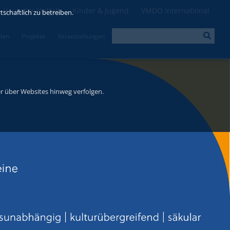
Haus der Vielfalt
Kinder & Jugend
VMDO International
schaftlich zu betreiben.
llen
Projekte
Veranstaltungen
r über Websites hinweg verfolgen.