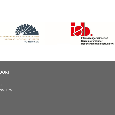
DORT
nd
99804 98